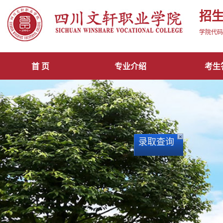
招
学院代码1
首 页
专业介绍
考生
×
录取查询