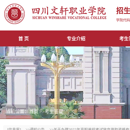
招
学院代码1
首 页
专业介绍
考生
当前位置：首页
>>考生答疑
[信息库]
>>通知公告
>>关于办理2022年高职单招考试放弃录取资格